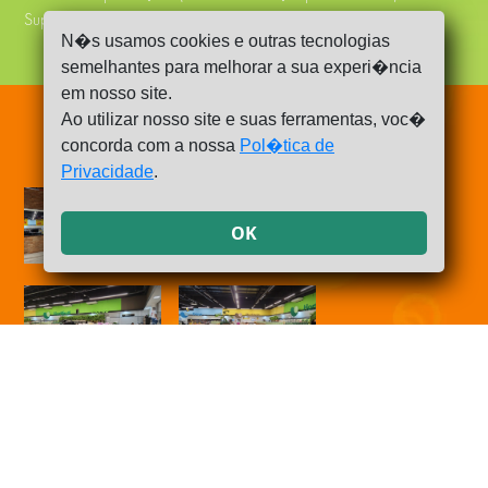
Supermercados Troyano - Loja 03-Rui Barbosa - Dracena- SP
N�s usamos cookies e outras tecnologias
semelhantes para melhorar a sua experi�ncia
em nosso site.
Ao utilizar nosso site e suas ferramentas, voc�
Imagens do Projeto
concorda com a nossa
Pol�tica de
Privacidade
.
OK