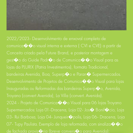
2022/2023- Desenvolvimento de enxoval completo de
comunica��o visual interna e externa ( CVI e CVE) a partir de
Conceito criado pela Future Brand, e posterior montagem e
gest�o do Guide Padr�o de Comunica��o Visual para as
lojas da PLURIX (Patria Investimentos), formato Tradicional,
bandeiras Avenida, Boa, Superp�o e Paran� Supermercados.
Desenvolvimento de Projetos de Comunica��o Visual para lojas
Inauguradas ou Reformadas das bandeiras Superp�o, Avenida,
Troyano (convert Avenida), La Villa (convert. Avenida).
2024 - Projeto de Comunica��o Visual para 06 lojas Troyano
Supermercados: Loja 01-Dracena, Loja 02- Jos� Bonif�cio, Loja
03- Rui Barbosa, Loja 04- Junqueir�polis, Loja 06- Dracena, Loja
07- Tupy Paulista. Exemplo de loja reformada, com sinaliza��o
de fachada provis�ria (breve convers�o para Avenida):